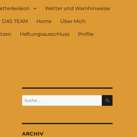
tterlexikon
Wetter und Warnhinweise
DAS TEAM
Home
Über Mich
ützen
Haftungsausschluss
Profile
SUCHEN
Suche
nach:
ARCHIV