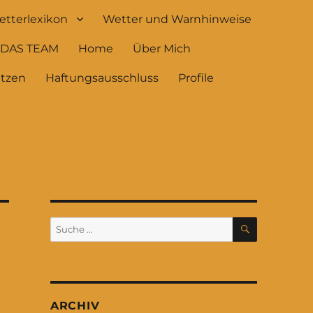
tterlexikon
Wetter und Warnhinweise
DAS TEAM
Home
Über Mich
ützen
Haftungsausschluss
Profile
SUCHEN
Suche
nach:
e
ARCHIV