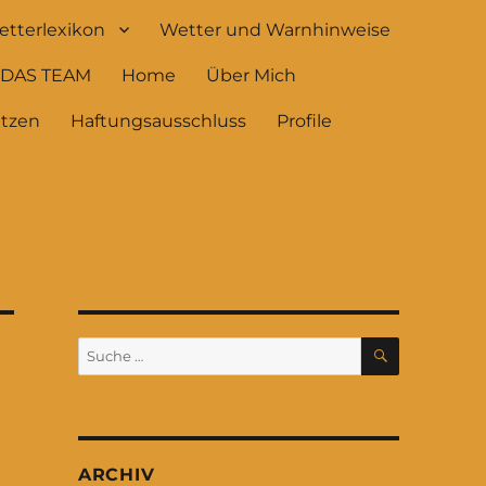
tterlexikon
Wetter und Warnhinweise
DAS TEAM
Home
Über Mich
ützen
Haftungsausschluss
Profile
SUCHEN
Suche
nach:
e
ARCHIV