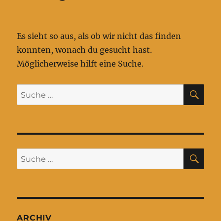
Es sieht so aus, als ob wir nicht das finden
konnten, wonach du gesucht hast.
Möglicherweise hilft eine Suche.
SU
Suche
nach:
SU
Suche
nach:
ARCHIV