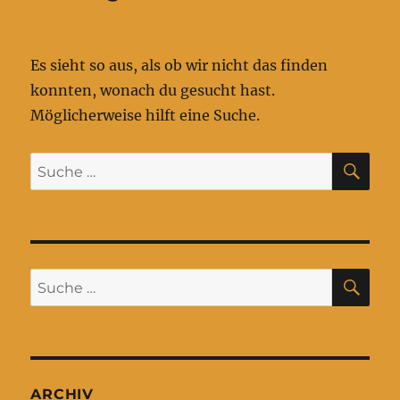
Es sieht so aus, als ob wir nicht das finden
konnten, wonach du gesucht hast.
Möglicherweise hilft eine Suche.
SU
Suche
nach:
SU
Suche
nach:
ARCHIV